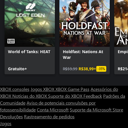
World of Tanks: HEAT
Holdfast: Nations At
Empi
War
Gratuito+
R$59,99
R$38,99+
R$21
-35%
XBOX consoles
Jogos XBOX
XBOX Game Pass
Acessórios do
XBOX
Notícias do XBOX
Suporte do XBOX
Feedback
Padrões da
Comunidade
Aviso de potenciais convulsões por
fotossensibilidade
Conta Microsoft
Suporte da Microsoft Store
Devoluções
Rastreamento de pedidos
Jogos