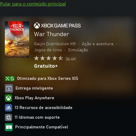
Pular para o conteúdo principal
War Thunder
Gaijin Distribution Kft
•
Ação e aventura
•
Jogos de tiros
•
Simulação
36.4K
Gratuito+
Otimizado para Xbox Series X|S
Entrega inteligente
Xbox Play Anywhere
13 Recursos de acessibilidade
11 Idiomas com suporte
Principalmente Compatível