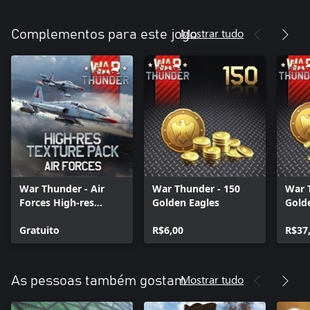
Mostrar tudo
Complementos para este jogo
War Thunder - Air
War Thunder - 150
War 
Forces High-res
Golden Eagles
Gold
Texture Pack
Gratuito
R$6,00
R$37
Mostrar tudo
As pessoas também gostam