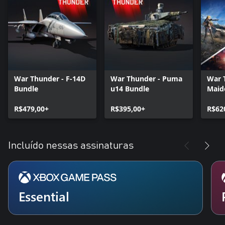
War Thunder - F-14D
War Thunder - Puma
War 
Bundle
u14 Bundle
Maid
R$479,00+
R$395,00+
R$62
Incluído nessas assinaturas
Essential