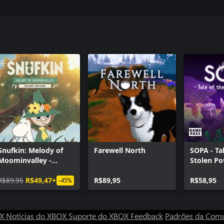
Snufkin: Melody of
Farewell North
SOPA - Tal
Moominvalley -
Stolen Po
Digital Deluxe Edition
R$89,95
R$49,47+
R$89,95
R$58,95
-45%
OX
Notícias do XBOX
Suporte do XBOX
Feedback
Padrões da Com