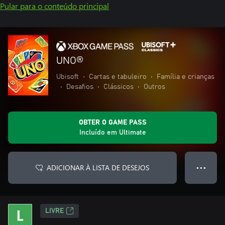
Pular para o conteúdo principal
UNO®
Ubisoft
•
Cartas e tabuleiro
•
Família e crianças
•
Desafios
•
Clássicos
•
Outros
OBTER O GAME PASS
Incluído em Ultimate
ADICIONAR À LISTA DE DESEJOS
● ● ●
LIVRE