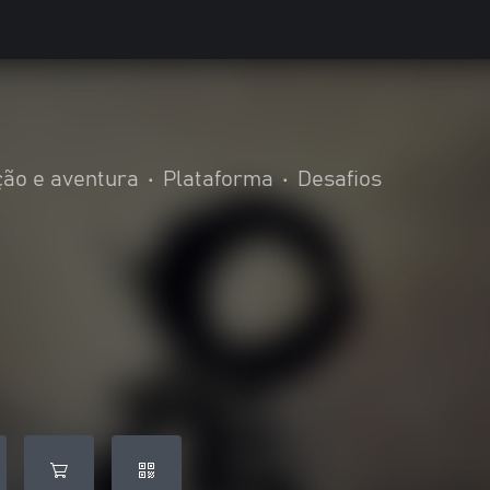
ão e aventura
•
Plataforma
•
Desafios