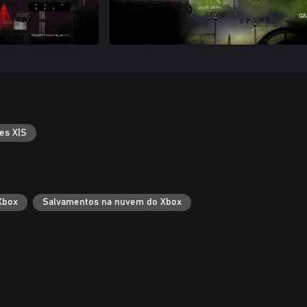
es X|S
Xbox
Salvamentos na nuvem do Xbox