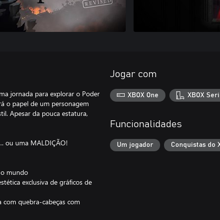
Jogar com
ma jornada para explorar o Poder
XBOX One
XBOX Seri
mirá o papel de um personagem
til. Apesar da pouca estatura,
Funcionalidades
ÇÃO… ou uma MALDIÇÃO!
Um jogador
Conquistas do 
ar o mundo
ética exclusiva de gráficos de
ica com quebra-cabeças com