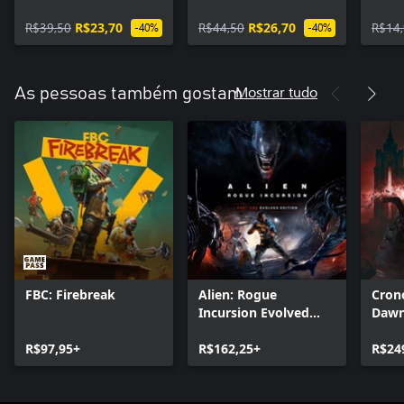
R$39,50
R$23,70
R$44,50
R$26,70
R$14
-40%
-40%
Mostrar tudo
As pessoas também gostam
FBC: Firebreak
Alien: Rogue
Cron
Incursion Evolved
Daw
Edition
R$97,95+
R$162,25+
R$24