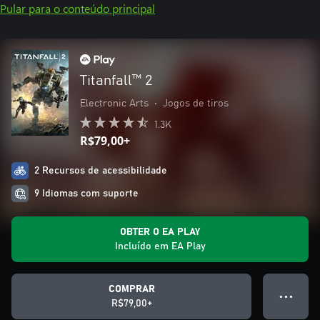
Pular para o conteúdo principal
Titanfall™ 2
Electronic Arts
•
Jogos de tiros
1.3K
R$79,00+
2 Recursos de acessibilidade
9 Idiomas com suporte
OBTER O EA PLAY
Incluído em EA Play
COMPRAR
● ● ●
R$79,00+