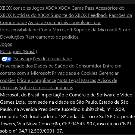
XBOX consoles
Jogos XBOX
XBOX Game Pass
Acessórios do
XBOX
Notícias do XBOX
Suporte do XBOX
Feedback
Padrões da
Comunidade
Aviso de potenciais convulsões por
fotossensibilidade
Conta Microsoft
Suporte da Microsoft Store
Devoluções
Rastreamento de pedidos
Jogos
Português (Brasil)
Suas opções de privacidade
Privacidade dos Dados de Saúde do Consumidor
Entre em
contato com a Microsoft
Privacidade e Cookies
Gerenciar
cookies
Ética e Compliance
Nota Legal
Marcas
Avisos de
terceiros
Sobre os nossos anúncios
Microsoft do Brasil Importação e Comércio de Software e Vídeo
Games Ltda., com sede na cidade de São Paulo, Estado de São
Paulo, na Avenida Presidente Juscelino Kubitschek, nº 1.909,
conjunto 181, localizado no 18º andar da Torre Sul SP Corporate
Towers, Vila Nova Conceição, CEP 04543-907, inscrita no CNPJ
sob o nº 04.712.500/0001-07.