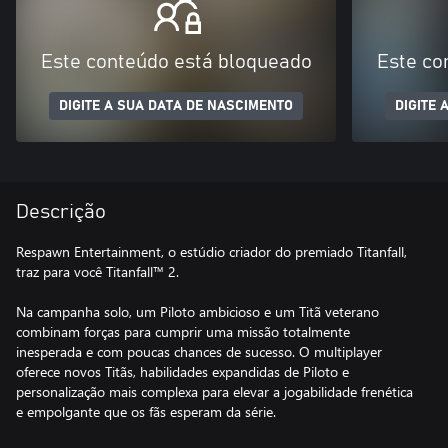
Este conteúdo está bloqueado
Este co
DIGITE A SUA DATA DE NASCIMENTO
DIGITE 
Descrição
Respawn Entertainment, o estúdio criador do premiado Titanfall,
traz para você Titanfall™ 2.
Na campanha solo, um Piloto ambicioso e um Titã veterano
combinam forças para cumprir uma missão totalmente
inesperada e com poucas chances de sucesso. O multiplayer
oferece novos Titãs, habilidades expandidas de Piloto e
personalização mais complexa para elevar a jogabilidade frenética
e empolgante que os fãs esperam da série.