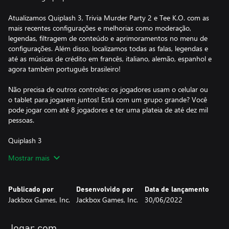
Atualizamos Quiplash 3, Trivia Murder Party 2 e Tee K.O. com as
mais recentes configurações e melhorias como moderação,
legendas, filtragem de conteúdo e aprimoramentos no menu de
configurações. Além disso, localizamos todas as falas, legendas e
até as músicas de crédito em francês, italiano, alemão, espanhol e
agora também português brasileiro!
Não precisa de outros controles: os jogadores usam o celular ou
o tablet para jogarem juntos! Está com um grupo grande? Você
pode jogar com até 8 jogadores e ter uma plateia de até dez mil
pessoas.
Quiplash 3
Os jogadores se enfrentam mano a mano ao responderem uma
Mostrar mais
pergunta cômica. Cabe aos outros jogadores (e ao público)
decidir o que eles mais gostam!
Publicado por
Desenvolvido por
Data de lançamento
É só isso? Ah, não.
Jackbox Games, Inc.
Jackbox Games, Inc.
30/06/2022
Quiplash 3 agora tem um recurso de moderação que permite ver
as respostas antes de exibi-las na tela. Além disso, uma nova
Jogar com