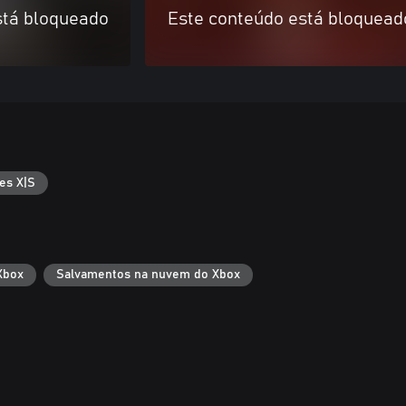
stá bloqueado
Este conteúdo está bloquead
es X|S
Xbox
Salvamentos na nuvem do Xbox