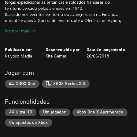
forças expedicionárias britânicas e soldados franceses do
território cercado pelos alemães em 1940.
Baseado nos eventos em torno do avanço russo na Finlândia
durante e após a Guerra de Inverno, até a Ofensiva de Vyborg–
Petrozavodsk em 1944, o complemento Finland - Winter Storm
Mostrar mais
se foca nos conflitos militares mais icônicos da 2ª Guerra entre
finlandeses e soviéticos.
Com um total de 31 missões distribuídas por 5 campanhas bem
Publicado por
Desenvolvido por
Data de lançamento
exigentes e mais de 120 unidades militares autênticas, Sudden
Kalypso Media
Kite Games
26/06/2018
Strike 4: European Battlefields Edition oferece centenas de horas
de desafios estratégicos. Explore os pontos fracos de tanques
inimigos, prepare emboscadas perfeitas, ocupe instalações com
Jogar com
infantaria, frustre planos inimigos ou realize ataques aéreos
devastadores – você decide como abordar cada missão!
XBOX One
XBOX Series X|S
Destaques:
• Sudden Strike 4: European Battlefields Edition oferece uma
Funcionalidades
jogabilidade de estratégia em tempo real realista com
profundidade tática e ambientação histórica.
4K Ultra HD
Um jogador
Xbox One X Aprimorado
• O jogo principal e todos os complementos incluídos oferecem 5
Conquistas do Xbox
campanhas com mais de 30 missões para testar sua habilidade
tática.
• Comande forças alemãs e russas na Batalha de Kursk – uma das