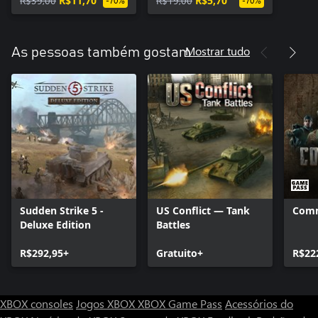
R$39,00
R$11,70
R$19,00
R$5,70
-70%
-70%
Mostrar tudo
As pessoas também gostam
Sudden Strike 5 -
US Conflict — Tank
Comm
Deluxe Edition
Battles
R$292,95+
Gratuito+
R$22
XBOX consoles
Jogos XBOX
XBOX Game Pass
Acessórios do