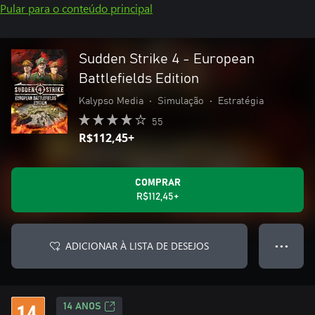
Pular para o conteúdo principal
Sudden Strike 4 - European
Battlefields Edition
Kalypso Media
•
Simulação
•
Estratégia
55
R$112,45+
COMPRAR
R$112,45+
ADICIONAR À LISTA DE DESEJOS
● ● ●
14 ANOS