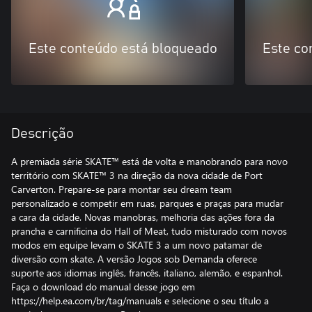
Este conteúdo está bloqueado
Este co
Descrição
A premiada série SKATE™ está de volta e manobrando para novo
território com SKATE™ 3 na direção da nova cidade de Port
Carverton. Prepare-se para montar seu dream team
personalizado e competir em ruas, parques e praças para mudar
a cara da cidade. Novas manobras, melhoria das ações fora da
prancha e carnificina do Hall of Meat, tudo misturado com novos
modos em equipe levam o SKATE 3 a um novo patamar de
diversão com skate. A versão Jogos sob Demanda oferece
suporte aos idiomas inglês, francês, italiano, alemão, e espanhol.
Faça o download do manual desse jogo em
https://help.ea.com/br/tag/manuals e selecione o seu título a