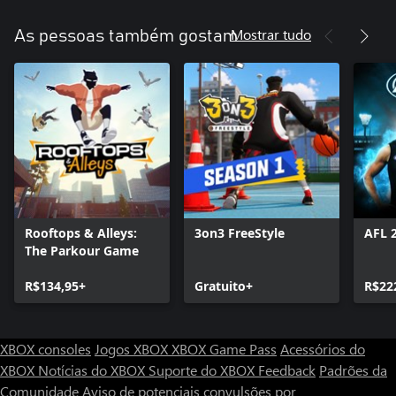
Mostrar tudo
As pessoas também gostam
Rooftops & Alleys:
3on3 FreeStyle
AFL 
The Parkour Game
R$134,95+
Gratuito+
R$22
XBOX consoles
Jogos XBOX
XBOX Game Pass
Acessórios do
XBOX
Notícias do XBOX
Suporte do XBOX
Feedback
Padrões da
Comunidade
Aviso de potenciais convulsões por