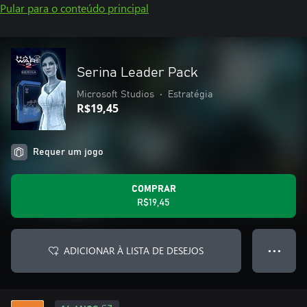
Pular para o conteúdo principal
Serina Leader Pack
Microsoft Studios
•
Estratégia
R$19,45
Requer um jogo
COMPRAR
R$19,45
ADICIONAR À LISTA DE DESEJOS
● ● ●