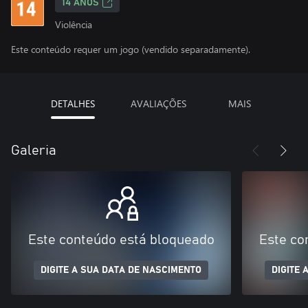
14 ANOS
Violência
Este conteúdo requer um jogo (vendido separadamente).
DETALHES
AVALIAÇÕES
MAIS
Galeria
Este conteúdo está bloqueado
Este co
DIGITE A SUA DATA DE NASCIMENTO
DIGITE 