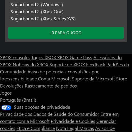
Sugarbound 2 (Windows)
Sugarbound 2 (Xbox One)
Sugarbound 2 (Xbox Series X/S)
IR PARA O JOGO
XBOX consoles
Jogos XBOX
XBOX Game Pass
Acessórios do
XBOX
Notícias do XBOX
Suporte do XBOX
Feedback
Padrões da
Comunidade
Aviso de potenciais convulsões por
fotossensibilidade
Conta Microsoft
Suporte da Microsoft Store
Devoluções
Rastreamento de pedidos
Jogos
Português (Brasil)
Suas opções de privacidade
Privacidade dos Dados de Saúde do Consumidor
Entre em
contato com a Microsoft
Privacidade e Cookies
Gerenciar
cookies
Ética e Compliance
Nota Legal
Marcas
Avisos de