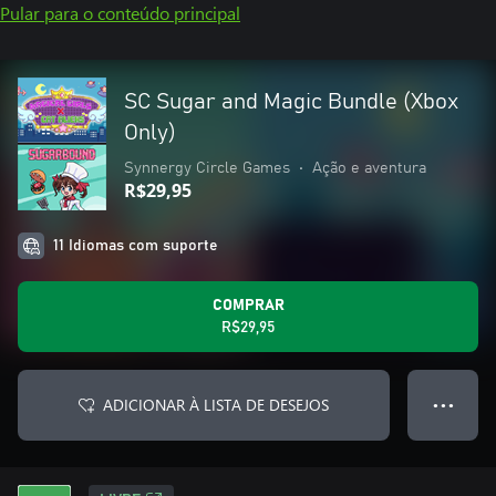
Pular para o conteúdo principal
SC Sugar and Magic Bundle (Xbox
Only)
Synnergy Circle Games
•
Ação e aventura
R$29,95
11 Idiomas com suporte
COMPRAR
R$29,95
ADICIONAR À LISTA DE DESEJOS
● ● ●