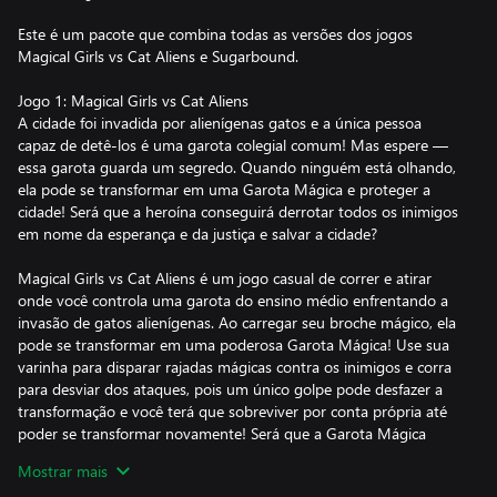
Este é um pacote que combina todas as versões dos jogos
Magical Girls vs Cat Aliens e Sugarbound.
Jogo 1: Magical Girls vs Cat Aliens
A cidade foi invadida por alienígenas gatos e a única pessoa
capaz de detê-los é uma garota colegial comum! Mas espere —
essa garota guarda um segredo. Quando ninguém está olhando,
ela pode se transformar em uma Garota Mágica e proteger a
cidade! Será que a heroína conseguirá derrotar todos os inimigos
em nome da esperança e da justiça e salvar a cidade?
Magical Girls vs Cat Aliens é um jogo casual de correr e atirar
onde você controla uma garota do ensino médio enfrentando a
invasão de gatos alienígenas. Ao carregar seu broche mágico, ela
pode se transformar em uma poderosa Garota Mágica! Use sua
varinha para disparar rajadas mágicas contra os inimigos e corra
para desviar dos ataques, pois um único golpe pode desfazer a
transformação e você terá que sobreviver por conta própria até
poder se transformar novamente! Será que a Garota Mágica
conseguirá trazer a segurança pública da cidade ao máximo?
Mostrar mais
Derrote os gatos alienígenas e colete cristais para aumentar a