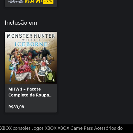
R$87,29
R$34,91+
-60%
Inclusão em
MHW:I – Pacote
Completo de Roupas
da Assistente
R$83,08
XBOX consoles
Jogos XBOX
XBOX Game Pass
Acessórios do