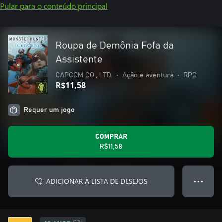
Pular para o conteúdo principal
Roupa de Demônia Fofa da
Assistente
CAPCOM CO., LTD.
•
Ação e aventura
•
RPG
R$11,58
Requer um jogo
COMPRAR
R$11,58
ADICIONAR À LISTA DE DESEJOS
● ● ●