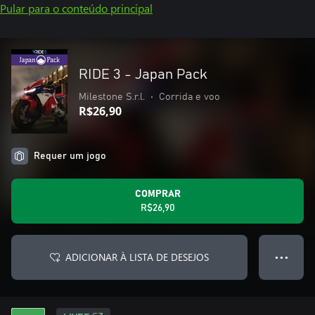
Pular para o conteúdo principal
RIDE 3 - Japan Pack
Milestone S.r.l.
•
Corrida e voo
R$26,90
Requer um jogo
COMPRAR
R$26,90
ADICIONAR À LISTA DE DESEJOS
● ● ●