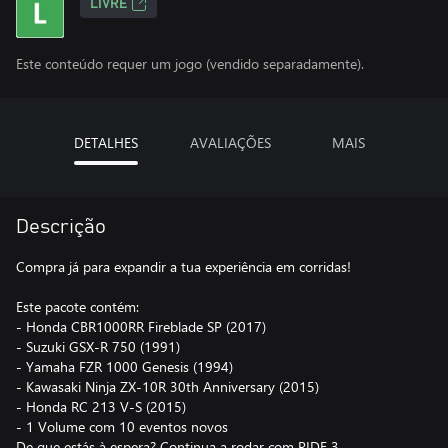
LIVRE
Este conteúdo requer um jogo (vendido separadamente).
DETALHES
AVALIAÇÕES
MAIS
Descrição
Compra já para expandir a tua experiência em corridas!
Este pacote contém:
- Honda CBR1000RR Fireblade SP (2017)
- Suzuki GSX-R 750 (1991)
- Yamaha FZR 1000 Genesis (1994)
- Kawasaki Ninja ZX-10R 30th Anniversary (2015)
- Honda RC 213 V-S (2015)
- 1 Volume com 10 eventos novos
De que estás à espera? Continua a rodar com RIDE 3.