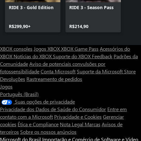
RIDE 3 - Gold Edition
RIDE 3 - Season Pass
R$299,90+
R$214,90
XBOX consoles
Jogos XBOX
XBOX Game Pass
Acessórios do
XBOX
Notícias do XBOX
Suporte do XBOX
Feedback
Padrões da
Comunidade
Aviso de potenciais convulsões por
fotossensibilidade
Conta Microsoft
Suporte da Microsoft Store
Devoluções
Rastreamento de pedidos
Jogos
Português (Brasil)
Suas opções de privacidade
Privacidade dos Dados de Saúde do Consumidor
Entre em
contato com a Microsoft
Privacidade e Cookies
Gerenciar
cookies
Ética e Compliance
Nota Legal
Marcas
Avisos de
terceiros
Sobre os nossos anúncios
Microsoft do Brasil Importação e Comércio de Software e Vídeo