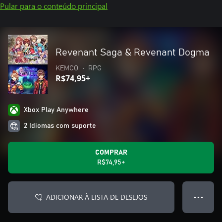
Pular para o conteúdo principal
Revenant Saga & Revenant Dogma
KEMCO
•
RPG
R$74,95+
Xbox Play Anywhere
2 Idiomas com suporte
COMPRAR
R$74,95+
ADICIONAR À LISTA DE DESEJOS
● ● ●