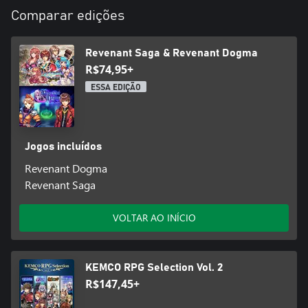
aumentar suas potências ou incorporarem capacidade de uso de
Comparar edições
vários efeitos.
Explore masmorras dinâmicas cujas mudanças são constantes,
assuma várias missões com objetivos e crie seu caminho para
Revenant Saga & Revenant Dogma
uma grande aventura!
R$74,95+
* Complementos não estão incluídos.
ESSA EDIÇÃO
Jogos incluídos
Revenant Dogma
Revenant Saga
VOLTAR AO INÍCIO
KEMCO RPG Selection Vol. 2
R$147,45+