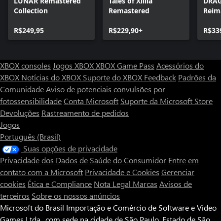
LUNAR Remastered
Tales of Xillia
DRAG
Collection
Remastered
Reim
R$249,95
R$229,90+
R$33
XBOX consoles
Jogos XBOX
XBOX Game Pass
Acessórios do
XBOX
Notícias do XBOX
Suporte do XBOX
Feedback
Padrões da
Comunidade
Aviso de potenciais convulsões por
fotossensibilidade
Conta Microsoft
Suporte da Microsoft Store
Devoluções
Rastreamento de pedidos
Jogos
Português (Brasil)
Suas opções de privacidade
Privacidade dos Dados de Saúde do Consumidor
Entre em
contato com a Microsoft
Privacidade e Cookies
Gerenciar
cookies
Ética e Compliance
Nota Legal
Marcas
Avisos de
terceiros
Sobre os nossos anúncios
Microsoft do Brasil Importação e Comércio de Software e Vídeo
Games Ltda., com sede na cidade de São Paulo, Estado de São