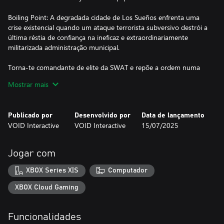
Boiling Point: A degradada cidade de Los Sueños enfrenta uma
crise existencial quando um ataque terrorista subversivo destrói a
última réstia de confiança na ineficaz e extraordinariamente
militarizada administração municipal.
Torna-te comandante de elite da SWAT e repõe a ordem numa
cidade dominada pelo caos e pela corrupção.
Mostrar mais
Lidera uma equipa de agentes da SWAT em missões de alto risco
contra criminosos violentos para evitar que a cidade se afunde
Publicado por
Desenvolvido por
Data de lançamento
numa espiral de desordem. Equipa armas e equipamentos do
VOID Interactive
VOID Interactive
15/07/2025
mundo real e prepara-te para missões inspiradas em
acontecimentos atuais, nas quais enfrentarás o mundo do crime
de Los Sueños.
Jogar com
Cada decisão, desde a seleção do esquadrão ao arrombamento
XBOX Series X|S
Computador
tático e combate, faz a diferença entre a vida e a morte.
XBOX Cloud Gaming
Estás pronto?
Funcionalidades
CARACTERÍSTICAS