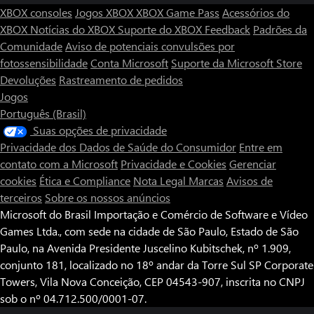
crime que infesta a cidade. Melhorado com crossplay, Ready or
XBOX consoles
Jogos XBOX
XBOX Game Pass
Acessórios do
Not suporta até cinco jogadores numa experiência tática
XBOX
Notícias do XBOX
Suporte do XBOX
Feedback
Padrões da
cooperativa em todas as plataformas. Comunica eficazmente para
Comunidade
Aviso de potenciais convulsões por
aumentar a precisão tática, protege o teu esquadrão e cumpre a
fotossensibilidade
Conta Microsoft
Suporte da Microsoft Store
tua missão com êxito.
Devoluções
Rastreamento de pedidos
Jogos
Português (Brasil)
Suas opções de privacidade
Privacidade dos Dados de Saúde do Consumidor
Entre em
contato com a Microsoft
Privacidade e Cookies
Gerenciar
cookies
Ética e Compliance
Nota Legal
Marcas
Avisos de
terceiros
Sobre os nossos anúncios
Microsoft do Brasil Importação e Comércio de Software e Vídeo
Games Ltda., com sede na cidade de São Paulo, Estado de São
Paulo, na Avenida Presidente Juscelino Kubitschek, nº 1.909,
conjunto 181, localizado no 18º andar da Torre Sul SP Corporate
Towers, Vila Nova Conceição, CEP 04543-907, inscrita no CNPJ
sob o nº 04.712.500/0001-07.