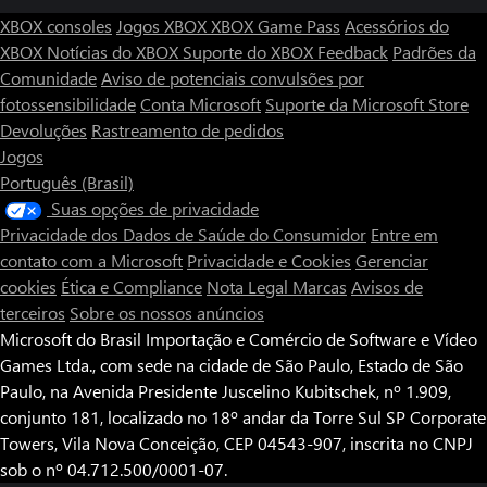
XBOX consoles
Jogos XBOX
XBOX Game Pass
Acessórios do
XBOX
Notícias do XBOX
Suporte do XBOX
Feedback
Padrões da
Comunidade
Aviso de potenciais convulsões por
fotossensibilidade
Conta Microsoft
Suporte da Microsoft Store
Devoluções
Rastreamento de pedidos
Jogos
Português (Brasil)
Suas opções de privacidade
Privacidade dos Dados de Saúde do Consumidor
Entre em
contato com a Microsoft
Privacidade e Cookies
Gerenciar
cookies
Ética e Compliance
Nota Legal
Marcas
Avisos de
terceiros
Sobre os nossos anúncios
Microsoft do Brasil Importação e Comércio de Software e Vídeo
Games Ltda., com sede na cidade de São Paulo, Estado de São
Paulo, na Avenida Presidente Juscelino Kubitschek, nº 1.909,
conjunto 181, localizado no 18º andar da Torre Sul SP Corporate
Towers, Vila Nova Conceição, CEP 04543-907, inscrita no CNPJ
sob o nº 04.712.500/0001-07.