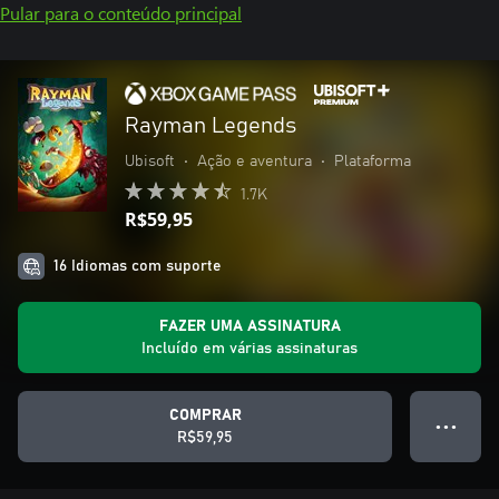
Pular para o conteúdo principal
Rayman Legends
Ubisoft
•
Ação e aventura
•
Plataforma
1.7K
R$59,95
16 Idiomas com suporte
FAZER UMA ASSINATURA
Incluído em várias assinaturas
COMPRAR
● ● ●
R$59,95