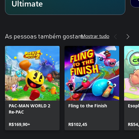
Ultimate
Mostrar tudo
As pessoas também gostam
PAC-MAN WORLD 2
Fling to the Finish
Esop
Re-PAC
R$169,90+
R$102,45
R$54