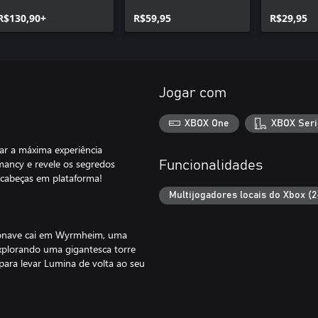
R$130,90+
R$59,95
R$29,95
Jogar com
XBOX One
XBOX Seri
nar a máxima experiência
mancy e revele os segredos
Funcionalidades
-cabeças em plataforma!
Multijogadores locais do Xbox (2
ronave cai em Wyrmheim, uma
xplorando uma gigantesca torre
ara levar Lumina de volta ao seu