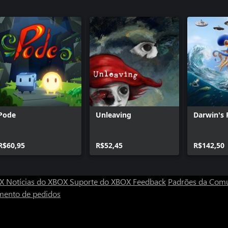
Pode
Unleaving
Darwin's 
R$60,95
R$52,45
R$142,50
OX
Notícias do XBOX
Suporte do XBOX
Feedback
Padrões da Com
mento de pedidos