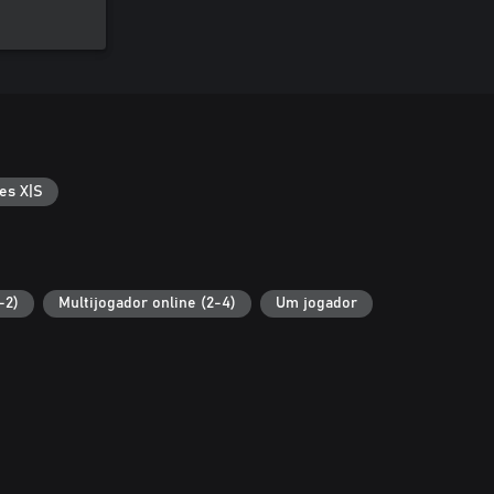
es X|S
-2)
Multijogador online (2-4)
Um jogador