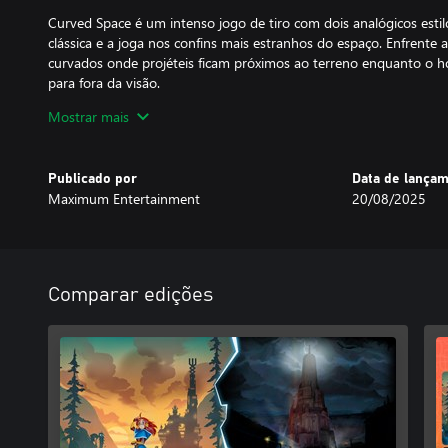
Curved Space é um intenso jogo de tiro com dois analógicos esti
clássica e a joga nos confins mais estranhos do espaço. Enfrente
curvados onde projéteis ficam próximos ao terreno enquanto o 
para fora da visão.
Mostrar mais
Rock of Ages 3: Make or Break
Rock of Ages 3: Make & Break é um jogo de ação de arcade e defe
Publicado por
Data de lança
com o peculiar humor estilo Monty Python do ACE Team, tudo em
Maximum Entertainment
20/08/2025
durar eras.
Degrees of Separation
Degrees of Separation é um jogo 2D de plataforma e quebra-cab
Comparar edições
devem usar seus poderes contrastantes para manipular o calor e 
cooperação, eles aprendem um sobre o outro e sobre o destino 