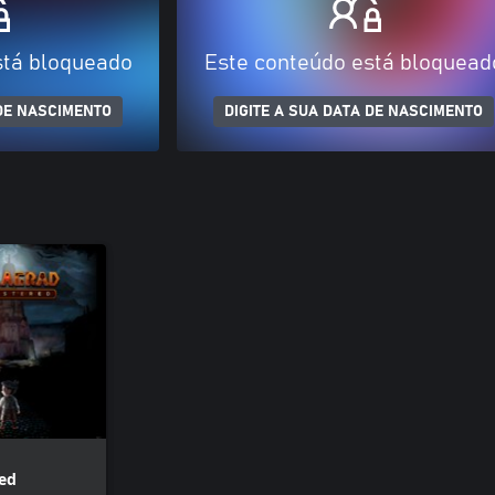
stá bloqueado
Este conteúdo está bloquead
 DE NASCIMENTO
DIGITE A SUA DATA DE NASCIMENTO
ed