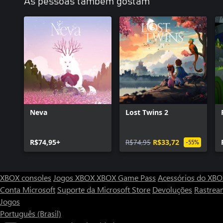
As pessoas também gostam
Neva
Lost Twins 2
R$74,95+
R$74,95
R$33,72
-55%
XBOX consoles
Jogos XBOX
XBOX Game Pass
Acessórios do XB
Conta Microsoft
Suporte da Microsoft Store
Devoluções
Rastrea
Jogos
Português (Brasil)