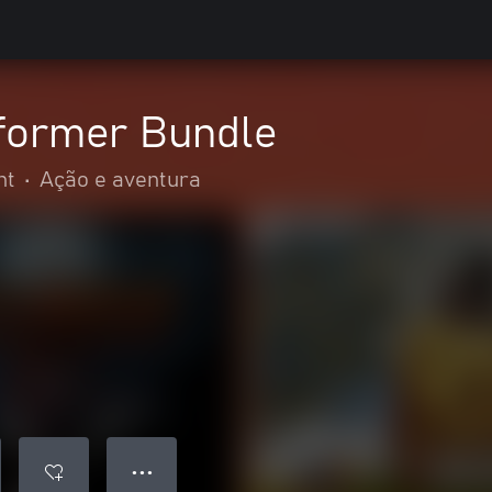
tformer Bundle
nt
•
Ação e aventura
● ● ●