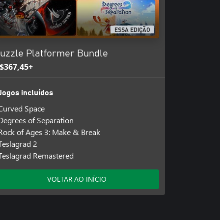
ESSA EDIÇÃO
uzzle Platformer Bundle
$367,45+
Jogos incluídos
Curved Space
Degrees of Separation
Rock of Ages 3: Make & Break
Teslagrad 2
Teslagrad Remastered
VOLTAR AO INÍCIO