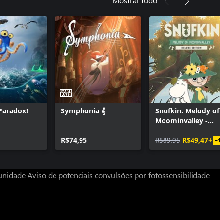
Mostrar tudo
Paradox!
Symphonia 𝄞
Snufkin: Melody of
Moominvalley -
Digital Deluxe Edit
R$74,95
R$89,95
R$49,47+
-
unidade
Aviso de potenciais convulsões por fotossensibilidade