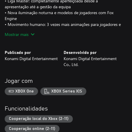
• Liga Master: completamente aperfeiçoada desde a
apresentação até a gestão da equipa
• Nova iluminação noturna e modelos de jogadores com Fox
Engine
• Movimento humano: 3 vezes mais animações para jogadores e
guarda-redes
Mostrar mais
• Tempo dinâmico: a chuva começa durante os jogos
• Maior inteligência de equipa: o comportamento dos jogadores
e das equipas alcança o nível superior
Publicado por
Desenvolvido por
Konami Digital Entertainment
Konami Digital Entertainment
Co., Ltd.
PES 2016 é o videojogo oficial da UEFA Champions League, UEFA
Europa League e UEFA Super Cup. Celebra o seu 20º aniversário
com o jogo de futebol mais avançado. Ama o passado, joga no
Jogar com
futuro.
XBOX One
XBOX Series X|S
Línguas disponíveis:
Inglês/francês/espanhol/português
Funcionalidades
Cooperação local do Xbox (2-11)
Cooperação online (2-11)