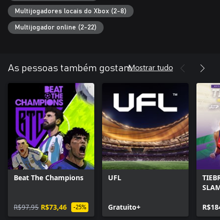
Multijogadores locais do Xbox (2-8)
Multijogador online (2-22)
Mostrar tudo
As pessoas também gostam
Beat The Champions
UFL
TIEB
SLAM
R$97,95
R$73,46
Gratuito+
R$18
-25%