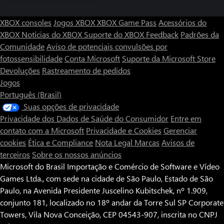
XBOX consoles
Jogos XBOX
XBOX Game Pass
Acessórios do
XBOX
Notícias do XBOX
Suporte do XBOX
Feedback
Padrões da
Comunidade
Aviso de potenciais convulsões por
fotossensibilidade
Conta Microsoft
Suporte da Microsoft Store
Devoluções
Rastreamento de pedidos
Jogos
Português (Brasil)
Suas opções de privacidade
Privacidade dos Dados de Saúde do Consumidor
Entre em
contato com a Microsoft
Privacidade e Cookies
Gerenciar
cookies
Ética e Compliance
Nota Legal
Marcas
Avisos de
terceiros
Sobre os nossos anúncios
Microsoft do Brasil Importação e Comércio de Software e Vídeo
Games Ltda., com sede na cidade de São Paulo, Estado de São
Paulo, na Avenida Presidente Juscelino Kubitschek, nº 1.909,
conjunto 181, localizado no 18º andar da Torre Sul SP Corporate
Towers, Vila Nova Conceição, CEP 04543-907, inscrita no CNPJ