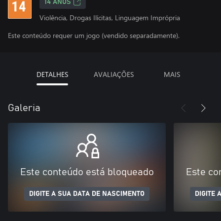
14 ANOS
Violência, Drogas Ilícitas, Linguagem Imprópria
Este conteúdo requer um jogo (vendido separadamente).
DETALHES
AVALIAÇÕES
MAIS
Galeria
Este conteúdo está bloqueado
Este co
DIGITE A SUA DATA DE NASCIMENTO
DIGITE 