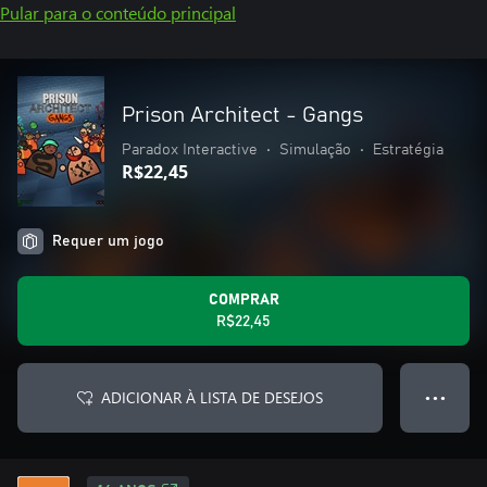
Pular para o conteúdo principal
Prison Architect - Gangs
Paradox Interactive
•
Simulação
•
Estratégia
R$22,45
Requer um jogo
COMPRAR
R$22,45
ADICIONAR À LISTA DE DESEJOS
● ● ●