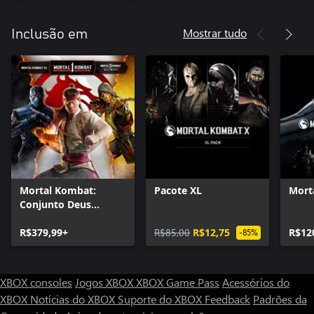
Mostrar tudo
Inclusão em
Mortal Kombat:
Pacote XL
Mort
Conjunto Deus
Ancestral
R$379,99+
R$85,00
R$12,75
R$12
-85%
XBOX consoles
Jogos XBOX
XBOX Game Pass
Acessórios do
XBOX
Notícias do XBOX
Suporte do XBOX
Feedback
Padrões da