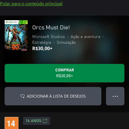
Pular para o conteúdo principal
Orcs Must Die!
Microsoft Studios
•
Ação e aventura
•
Estratégia
•
Simulação
R$30,00+
COMPRAR
R$30,00+
ADICIONAR À LISTA DE DESEJOS
● ● ●
14 ANOS