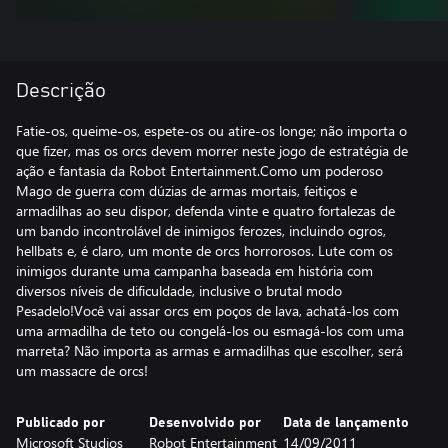
Descrição
Fatie-os, queime-os, espete-os ou atire-os longe; não importa o
que fizer, mas os orcs devem morrer neste jogo de estratégia de
ação e fantasia da Robot Entertainment.Como um poderoso
Mago de guerra com dúzias de armas mortais, feitiços e
armadilhas ao seu dispor, defenda vinte e quatro fortalezas de
um bando incontrolável de inimigos ferozes, incluindo ogros,
hellbats e, é claro, um monte de orcs horrorosos. Lute com os
inimigos durante uma campanha baseada em história com
diversos níveis de dificuldade, inclusive o brutal modo
Pesadelo!Você vai assar orcs em poços de lava, achatá-los com
uma armadilha de teto ou congelá-los ou esmagá-los com uma
marreta? Não importa as armas e armadilhas que escolher, será
um massacre de orcs!
Publicado por
Desenvolvido por
Data de lançamento
Microsoft Studios
Robot Entertainment
14/09/2011