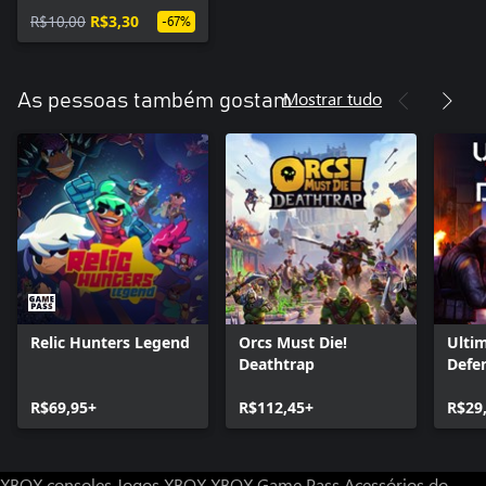
R$10,00
R$3,30
-67%
Mostrar tudo
As pessoas também gostam
Relic Hunters Legend
Orcs Must Die!
Ulti
Deathtrap
Defe
R$69,95+
R$112,45+
R$29
XBOX consoles
Jogos XBOX
XBOX Game Pass
Acessórios do