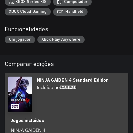
XBOX Series X|S
Computador
que partilha com o lendário Ryu Hayabusa e libertar Tóquio da
antiga maldição que deixou a cidade de joelhos.
XBOX Cloud Gaming
Handheld
Funcionalidades
Um jogador
Xbox Play Anywhere
Comparar edições
NINJA GAIDEN 4 Standard Edition
Incluído no
Jogos incluídos
NINJA GAIDEN 4