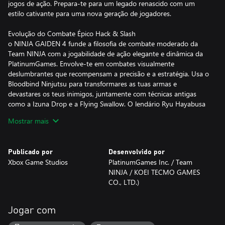
jogos de ação. Prepara-te para um legado renascido com um
estilo cativante para uma nova geração de jogadores.
Evolução do Combate Épico Hack & Slash
o NINJA GAIDEN 4 funde a filosofia de combate moderado da
Team NINJA com a jogabilidade de ação elegante e dinâmica da
PlatinumGames. Envolve-te em combates visualmente
deslumbrantes que recompensam a precisão e a estratégia. Usa o
Bloodbind Ninjutsu para transformares as tuas armas e
devastares os teus inimigos, juntamente com técnicas antigas
como a Izuna Drop e a Flying Swallow. O lendário Ryu Hayabusa
também regressa com um conjunto de ferramentas renovado,
Mostrar mais
mas bem conhecido. Com uma experiência de jogador
personalizável, NINJA GAIDEN 4 desafiará os limites dos
veteranos dos jogos de ação, enquanto permite que os novatos
Publicado por
Desenvolvido por
desfrutem de uma aventura eletrizante e repleta de reviravoltas.
Xbox Game Studios
PlatinumGames Inc. / Team
NINJA / KOEI TECMO GAMES
O Regresso de um Inimigo Ancestral
CO., LTD.)
uma interminável chuva de miasma paira sobre a Tóquio de um
futuro próximo na sequência da ressurreição de um inimigo
ancestral. O destino da cidade está nas mãos do jovem prodígio
Jogar com
ninja, Yakumo. Lutando contra soldados ninjas cibernéticos e
criaturas de outro mundo, Yakumo tem de reconciliar um destino