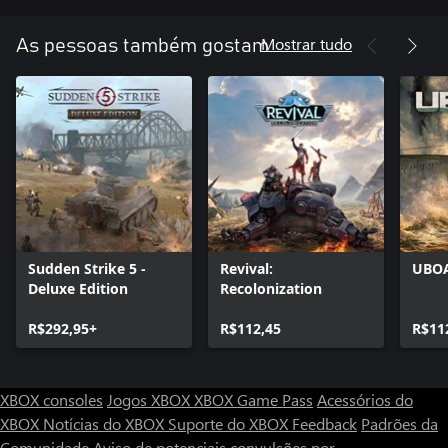
Mostrar tudo
As pessoas também gostam
Sudden Strike 5 -
Revival:
UBO
Deluxe Edition
Recolonization
R$292,95+
R$112,45
R$11
XBOX consoles
Jogos XBOX
XBOX Game Pass
Acessórios do
XBOX
Notícias do XBOX
Suporte do XBOX
Feedback
Padrões da
Comunidade
Aviso de potenciais convulsões por