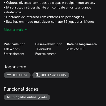
• Culturas diversas, com tipos de tropas e equipamento únicos.
• IA sofisticada irá desafiar-te em combate e nos teus planos
estratégicos.
• Liberdade de interação com centenas de personagens.
• Batalhas em modo multiplayer com até 32 jogadores. Modos
multiplayer incluem Jogo Mortal (Deathmatch), Jogo Mortal em
Mostrar mais
Equipa (Team Deathmatch), Apanha a Bandeira (Capture the
Flag), Conquista (Conquest), Batalha( Battle ), e Cerco (Siege).
Publicado por
Desenvolvido por
Data de lançamento
TaleWorlds
TaleWorlds
20/12/2016
Entertainment
Entertainment
Jogar com
XBOX One
XBOX Series X|S
Funcionalidades
Multijogador online (2-64)