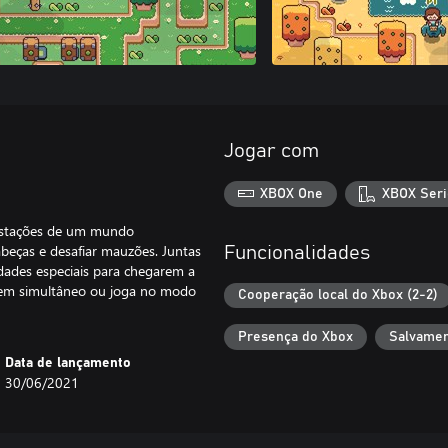
Jogar com
XBOX One
XBOX Seri
 estações de um mundo
abeças e desafiar mauzões. Juntas
Funcionalidades
idades especiais para chegarem a
 em simultâneo ou joga no modo
Cooperação local do Xbox (2-2)
Presença do Xbox
Salvamen
Data de lançamento
30/06/2021