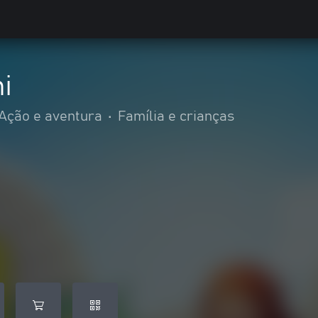
i
Ação e aventura
•
Família e crianças