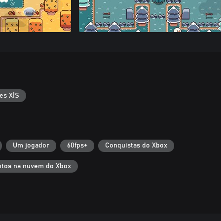
es X|S
Um jogador
60fps+
Conquistas do Xbox
tos na nuvem do Xbox