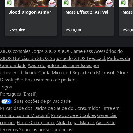
Blood Dragon Armor
Mass Effect 2: Arrival
Mass 
Gratuito
R$14,00
R$8,
XBOX consoles
Jogos XBOX
XBOX Game Pass
Acessórios do
XBOX
Notícias do XBOX
Suporte do XBOX
Feedback
Padrões da
Comunidade
Aviso de potenciais convulsões por
fotossensibilidade
Conta Microsoft
Suporte da Microsoft Store
Devoluções
Rastreamento de pedidos
Jogos
Português (Brasil)
Suas opções de privacidade
Privacidade dos Dados de Saúde do Consumidor
Entre em
contato com a Microsoft
Privacidade e Cookies
Gerenciar
cookies
Ética e Compliance
Nota Legal
Marcas
Avisos de
terceiros
Sobre os nossos anúncios