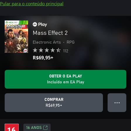
Pular para o conteúdo principal
Mass Effect 2
Electronic Arts
•
RPG
112
R$69,95+
OBTER O EA PLAY
Incluído em EA Play
COMPRAR
● ● ●
R$69,95+
16 ANOS