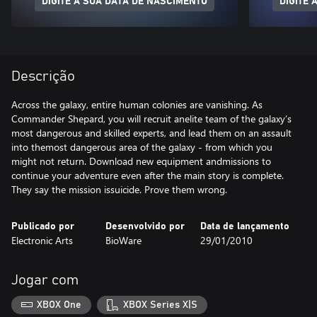
DIGITE A SUA DATA DE NASCIMENTO
DIGITE 
Descrição
Across the galaxy, entire human colonies are vanishing. As
Commander Shepard, you will recruit anelite team of the galaxy’s
most dangerous and skilled experts, and lead them on an assault
into themost dangerous area of the galaxy - from which you
might not return. Download new equipment andmissions to
continue your adventure even after the main story is complete.
They say the mission issuicide. Prove them wrong.
Publicado por
Desenvolvido por
Data de lançamento
Electronic Arts
BioWare
29/01/2010
Jogar com
XBOX One
XBOX Series X|S