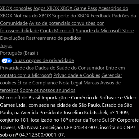
XBOX consoles
Jogos XBOX
XBOX Game Pass
Acessórios do
XBOX
Notícias do XBOX
Suporte do XBOX
Feedback
Padrões da
Comunidade
Aviso de potenciais convulsões por
fotossensibilidade
Conta Microsoft
Suporte da Microsoft Store
Devoluções
Rastreamento de pedidos
Jogos
Português (Brasil)
Suas opções de privacidade
Privacidade dos Dados de Saúde do Consumidor
Entre em
contato com a Microsoft
Privacidade e Cookies
Gerenciar
cookies
Ética e Compliance
Nota Legal
Marcas
Avisos de
terceiros
Sobre os nossos anúncios
Microsoft do Brasil Importação e Comércio de Software e Vídeo
Games Ltda., com sede na cidade de São Paulo, Estado de São
Paulo, na Avenida Presidente Juscelino Kubitschek, nº 1.909,
conjunto 181, localizado no 18º andar da Torre Sul SP Corporate
Towers, Vila Nova Conceição, CEP 04543-907, inscrita no CNPJ
sob o nº 04.712.500/0001-07.