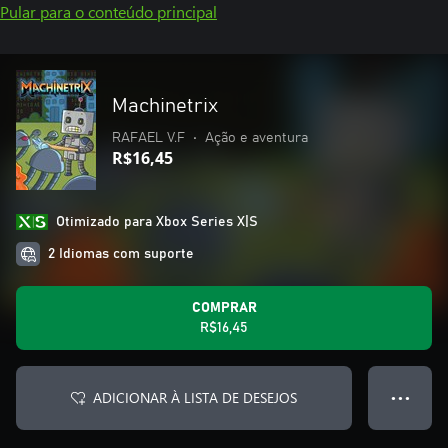
Pular para o conteúdo principal
Machinetrix
RAFAEL V.F
•
Ação e aventura
R$16,45
Otimizado para Xbox Series X|S
2 Idiomas com suporte
COMPRAR
R$16,45
ADICIONAR À LISTA DE DESEJOS
● ● ●