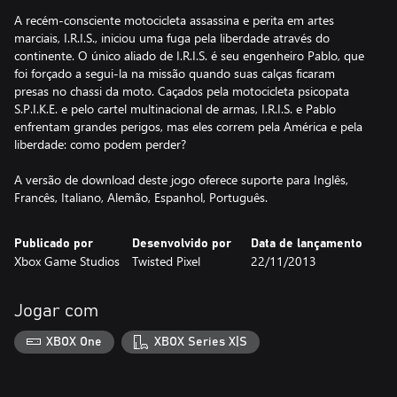
A recém-consciente motocicleta assassina e perita em artes
marciais, I.R.I.S., iniciou uma fuga pela liberdade através do
continente. O único aliado de I.R.I.S. é seu engenheiro Pablo, que
foi forçado a segui-la na missão quando suas calças ficaram
presas no chassi da moto. Caçados pela motocicleta psicopata
S.P.I.K.E. e pelo cartel multinacional de armas, I.R.I.S. e Pablo
enfrentam grandes perigos, mas eles correm pela América e pela
liberdade: como podem perder?
A versão de download deste jogo oferece suporte para Inglês,
Francês, Italiano, Alemão, Espanhol, Português.
Publicado por
Desenvolvido por
Data de lançamento
Xbox Game Studios
Twisted Pixel
22/11/2013
Jogar com
XBOX One
XBOX Series X|S