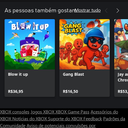
Mostrar tudo
As pessoas também gostam
Blow it up
Gang Blast
Jay a
Chro
R$36,95
R$16,50
R$53
XBOX consoles
Jogos XBOX
XBOX Game Pass
Acessórios do
XBOX
Notícias do XBOX
Suporte do XBOX
Feedback
Padrões da
Comunidade
Aviso de potenciais convulsões por