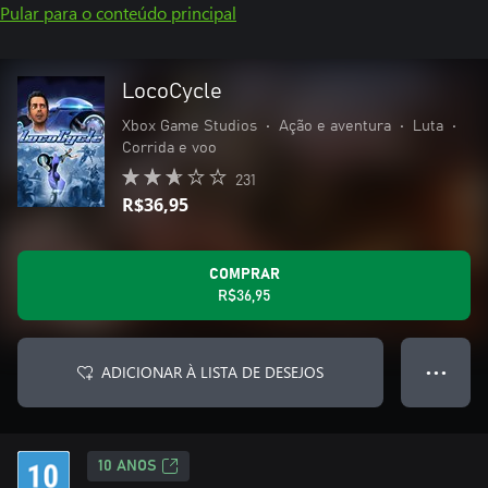
Pular para o conteúdo principal
LocoCycle
Xbox Game Studios
•
Ação e aventura
•
Luta
•
Corrida e voo
231
R$36,95
COMPRAR
R$36,95
ADICIONAR À LISTA DE DESEJOS
● ● ●
10 ANOS