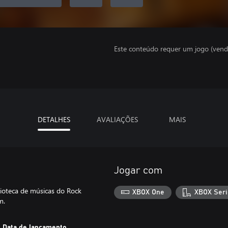
Este conteúdo requer um jogo (vend
DETALHES
AVALIAÇÕES
MAIS
Jogar com
lioteca de músicas do Rock
XBOX One
XBOX Seri
m.
Data de lançamento