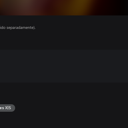
ido separadamente).
es X|S