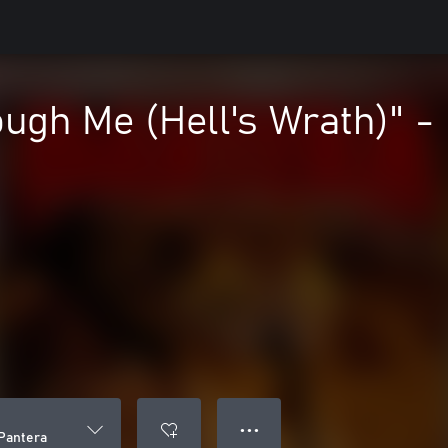
ough Me (Hell's Wrath)" -
● ● ●
 Pantera