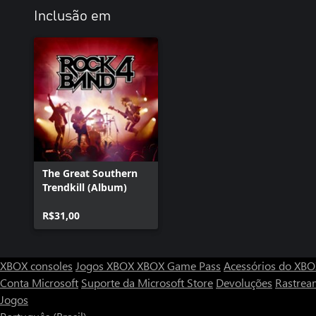
Inclusão em
The Great Southern
Trendkill (Album)
R$31,00
XBOX consoles
Jogos XBOX
XBOX Game Pass
Acessórios do XB
Conta Microsoft
Suporte da Microsoft Store
Devoluções
Rastrea
Jogos