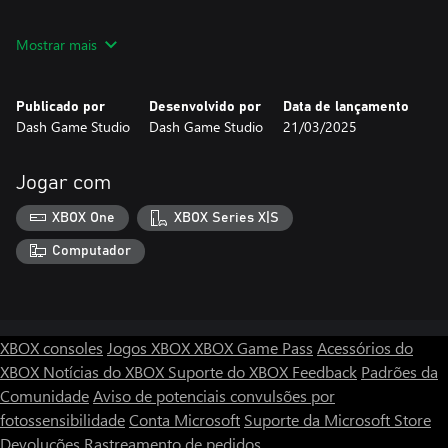
Está pronto para derrotar o caveirão e se tornar uma lenda? ⚔🔥
Mostrar mais
Publicado por
Desenvolvido por
Data de lançamento
Dash Game Studio
Dash Game Studio
21/03/2025
Jogar com
XBOX One
XBOX Series X|S
Computador
XBOX consoles
Jogos XBOX
XBOX Game Pass
Acessórios do
XBOX
Notícias do XBOX
Suporte do XBOX
Feedback
Padrões da
Comunidade
Aviso de potenciais convulsões por
fotossensibilidade
Conta Microsoft
Suporte da Microsoft Store
Devoluções
Rastreamento de pedidos