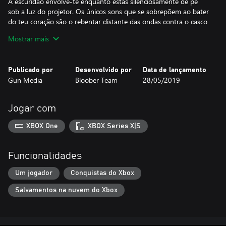
A escuridão envolve-te enquanto estás silenciosamente de pé
sob a luz do projetor. Os únicos sons que se sobrepõem ao bater
do teu coração são o rebentar distante das ondas contra o casco
e o som das câmaras apontadas na tua direção que preservam
Mostrar mais
este momento para a eternidade.
Uma voz profunda e autoritária ergue-se à distância. Atua.
Publicado por
Desenvolvido por
Data de lançamento
Gun Media
Bloober Team
28/05/2019
Que papel irás representar?
© Gun Media Holdings, Inc. All Rights Reserved.
Jogar com
Gun Media™ and the Gun Media™ logo are trademarks and/or
registered trademarks of Gun Media Holdings, Inc. throughout
XBOX One
XBOX Series X|S
the world. 2018 Bloober Team, the Bloober Team logo, Layers of
Fear 2 and Layers of Fear 2 logo are trademarks of Bloober Team
S.A. The names, designs and logos of all products are property of
Funcionalidades
their respective owners and used by permission.
Um jogador
Conquistas do Xbox
All other trademarks are the property of their respective owners.
Salvamentos na nuvem do Xbox