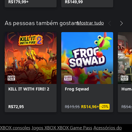
R$179,99+
R$149,99
Mostrar tudo
As pessoas também gostam
KILL IT WITH FIRE! 2
Frog Sqwad
Huma
R$72,95
R$19,95
R$14,96+
R$54
-25%
XBOX consoles
Jogos XBOX
XBOX Game Pass
Acessórios do