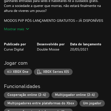
ganhares entradas para lares e habilitares-te a cuidados grátis.
Com a sociedade a querer que morras, não estará finalmente na
altura de viveres um pouco?
MODOS PVP PÓS-LANÇAMENTO GRATUITOS – JÁ DISPONÍVEIS
Mostrar mais
Dá aos boomers o que merecem e fá-los lutar pelas suas vidas!
Compete contra os teus outros velhos amigos com esta nova
atualização Jogador Contra Jogador gratuita.
Publicado por
Desenvolvido por
Data de lançamento
Joga em 4 arenas novas, personaliza os modos de jogo e começa
Curve Digital
Double Moose
20/05/2021
a arrancar membros.
Põe a dentadura e puxa as calças de fazenda para cima, esta
competição de Velho contra Velho vai COMEÇAR!
Jogar com
CARACTERÍSTICAS PRINCIPAIS
XBOX One
XBOX Series X|S
SÊ VELHO, SÊ OUSADO
És um velho. Zangado, frágil, pobre e a odiar o mundo: o sonho
Funcionalidades
que não sabias que tinhas até agora. Finalmente, encontraste
algo em comum com os teus avós.
Cooperação online (2-4)
Multijogador online (2-4)
Multijogadores entre plataformas do Xbox
Um jogador
PARTE UMA PERNA... PARTE UM PESCOÇO
Descobre as alegrias de ser velho e feito de vidro: tudo pode