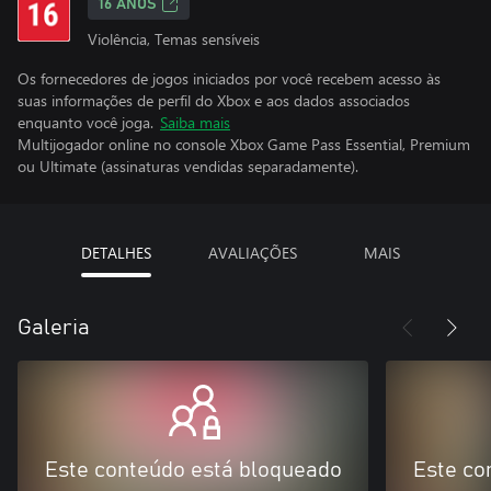
16 ANOS
Violência, Temas sensíveis
Os fornecedores de jogos iniciados por você recebem acesso às
suas informações de perfil do Xbox e aos dados associados
enquanto você joga.
Saiba mais
Multijogador online no console Xbox Game Pass Essential, Premium
ou Ultimate (assinaturas vendidas separadamente).
DETALHES
AVALIAÇÕES
MAIS
Galeria
Este conteúdo está bloqueado
Este co