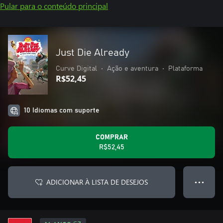
Pular para o conteúdo principal
Just Die Already
Curve Digital
•
Ação e aventura
•
Plataforma
R$52,45
10 Idiomas com suporte
COMPRAR
R$52,45
ADICIONAR À LISTA DE DESEJOS
● ● ●