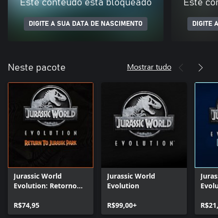
Este conteúdo está bloqueado
Este co
DIGITE A SUA DATA DE NASCIMENTO
DIGITE 
Mostrar tudo
Neste pacote
Jurassic World
Jurassic World
Juras
Evolution: Retorno
Evolution
Evol
Ao Jurassic Park
Delu
R$74,95
R$99,00+
R$21