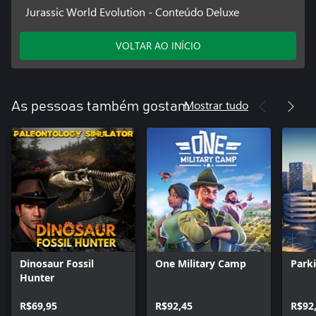
Jurassic World Evolution - Conteúdo Deluxe
VOLTAR AO INÍCIO
Mostrar tudo
As pessoas também gostam
Dinosaur Fossil
One Military Camp
Park
Hunter
R$69,95
R$92,45
R$92