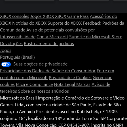
XBOX consoles
Jogos XBOX
XBOX Game Pass
Acessórios do
XBOX
Notícias do XBOX
Suporte do XBOX
Feedback
Padrões da
Comunidade
Aviso de potenciais convulsões por
fotossensibilidade
Conta Microsoft
Suporte da Microsoft Store
Devoluções
Rastreamento de pedidos
Jogos
Português (Brasil)
Suas opções de privacidade
Privacidade dos Dados de Saúde do Consumidor
Entre em
contato com a Microsoft
Privacidade e Cookies
Gerenciar
cookies
Ética e Compliance
Nota Legal
Marcas
Avisos de
terceiros
Sobre os nossos anúncios
Microsoft do Brasil Importação e Comércio de Software e Vídeo
Games Ltda., com sede na cidade de São Paulo, Estado de São
Paulo, na Avenida Presidente Juscelino Kubitschek, nº 1.909,
conjunto 181, localizado no 18º andar da Torre Sul SP Corporate
Towers, Vila Nova Conceição, CEP 04543-907, inscrita no CNPJ