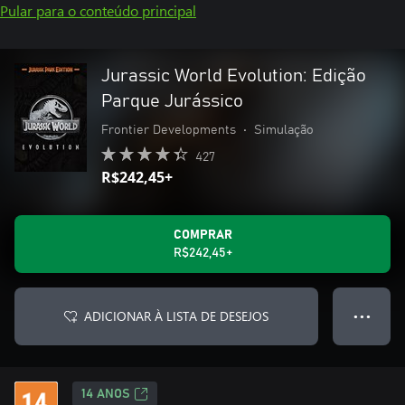
Pular para o conteúdo principal
Jurassic World Evolution: Edição
Parque Jurássico
Frontier Developments
•
Simulação
427
R$242,45+
COMPRAR
R$242,45+
ADICIONAR À LISTA DE DESEJOS
● ● ●
14 ANOS