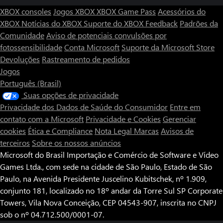
XBOX consoles
Jogos XBOX
XBOX Game Pass
Acessórios do
XBOX
Notícias do XBOX
Suporte do XBOX
Feedback
Padrões da
Comunidade
Aviso de potenciais convulsões por
fotossensibilidade
Conta Microsoft
Suporte da Microsoft Store
Devoluções
Rastreamento de pedidos
Jogos
Português (Brasil)
Suas opções de privacidade
Privacidade dos Dados de Saúde do Consumidor
Entre em
contato com a Microsoft
Privacidade e Cookies
Gerenciar
cookies
Ética e Compliance
Nota Legal
Marcas
Avisos de
terceiros
Sobre os nossos anúncios
Microsoft do Brasil Importação e Comércio de Software e Vídeo
Games Ltda., com sede na cidade de São Paulo, Estado de São
Paulo, na Avenida Presidente Juscelino Kubitschek, nº 1.909,
conjunto 181, localizado no 18º andar da Torre Sul SP Corporate
Towers, Vila Nova Conceição, CEP 04543-907, inscrita no CNPJ
sob o nº 04.712.500/0001-07.