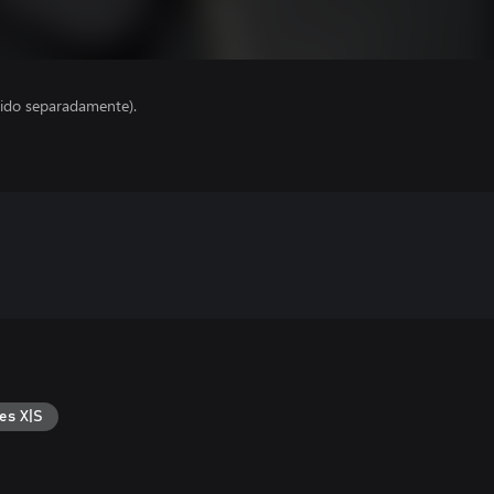
ido separadamente).
es X|S