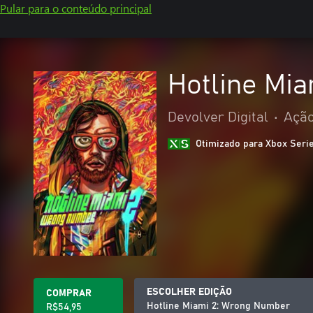
Pular para o conteúdo principal
Hotline Mi
Devolver Digital
•
Ação
Otimizado para Xbox Seri
ESCOLHER EDIÇÃO
COMPRAR
Hotline Miami 2: Wrong Number
R$54,95