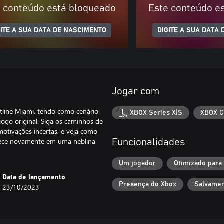
 conteúdo está bloqueado
Este conteúdo e
GITE A SUA DATA DE NASCIMENTO
DIGITE A SUA DATA
Jogar com
tline Miami, tendo como cenário
XBOX Series X|S
XBOX C
ogo original. Siga os caminhos de
otivações incertas, e veja como
anece novamente em uma neblina
Funcionalidades
Um jogador
Otimizado para
Data de lançamento
Presença do Xbox
Salvamen
23/10/2023