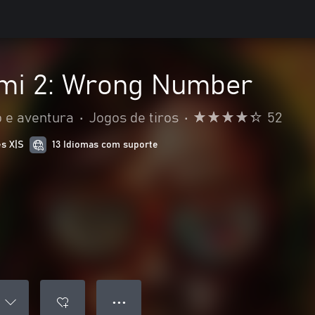
ami 2: Wrong Number
 e aventura
•
Jogos de tiros
•
52
es X|S
13 Idiomas com suporte
● ● ●