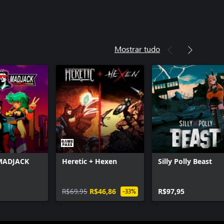
Mostrar tudo
MADJACK
Heretic + Hexen
Silly Polly Beast
R$69,95
R$46,86
R$97,95
-33%