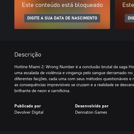
Este conteúdo está bloqueado
Este
DIGITE A SUA DATA DE NASCIMENTO
DI
Descrição
Hotline Miami 2: Wrong Number é a conclusão brutal da saga Ho
uma escalada de violência e vingança pelo sangue derramado no j
diferentes facções, cada uma com seus métodos questionáveis e m
as consequências imprevisíveis se cruzam e a realidade se desv
brilhante de neon e carnificina.
Publicado por
Desenvolvido por
Devolver Digital
Dennaton Games