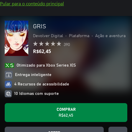
Pular para o conteúdo principal
GRIS
Devolver Digital
•
Plataforma
•
Ação e aventura
390
R$62,45
Otimizado para Xbox Series X|S
Entrega inteligente
4 Recursos de acessibilidade
10 Idiomas com suporte
COMPRAR
R$62,45