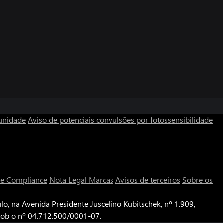
unidade
Aviso de potenciais convulsões por fotossensibilidade
a e Compliance
Nota Legal
Marcas
Avisos de terceiros
Sobre os
o, na Avenida Presidente Juscelino Kubitschek, nº 1.909,
 sob o nº 04.712.500/0001-07.