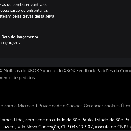
erás de combater contra os
ecessitarão de enfrentar as
stejam pelas trevas desta selva
Data de lançamento
09/06/2021
OX
Notícias do XBOX
Suporte do XBOX
Feedback
Padrões da Com
mento de pedidos
to com a Microsoft
Privacidade e Cookies
Gerenciar cookies
Étic
ames Ltda., com sede na cidade de São Paulo, Estado de São Paul
e Towers, Vila Nova Conceição, CEP 04543-907, inscrita no CNPJ