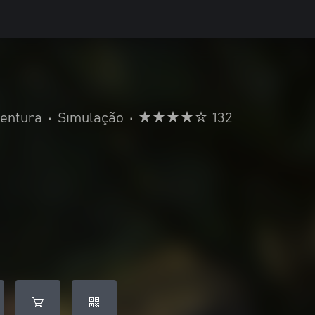
ventura
•
Simulação
•
132