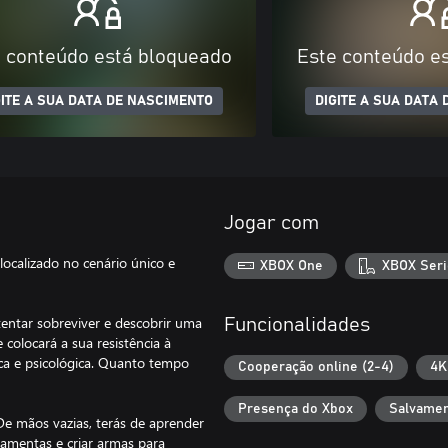
 conteúdo está bloqueado
Este conteúdo e
GITE A SUA DATA DE NASCIMENTO
DIGITE A SUA DATA
Jogar com
calizado no cenário único e
XBOX One
XBOX Seri
entar sobreviver e descobrir uma
Funcionalidades
colocará a sua resistência à
ica e psicológica. Quanto tempo
Cooperação online (2-4)
4K
Presença do Xbox
Salvamen
De mãos vazias, terás de aprender
rramentas e criar armas para