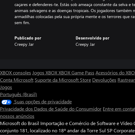
caçares e defenderes-te. Estás sob ameaça constante da selva e t
animais selvagens e as doenças tropicais. Os jogadores também n
armadilhas colocadas pela sua própria mente e os terrores que ra
sem fim.
Publicado por
Desenvolvido por
Creepy Jar
Creepy Jar
XBOX consoles
Jogos XBOX
XBOX Game Pass
Acessórios do XB
Conta Microsoft
Suporte da Microsoft Store
Devoluções
Rastrea
Jogos
Português (Brasil)
Suas opções de privacidade
Privacidade dos Dados de Saúde do Consumidor
Entre em conta
nossos anúncios
Microsoft do Brasil Importação e Comércio de Software e Vídeo G
conjunto 181, localizado no 18º andar da Torre Sul SP Corporat