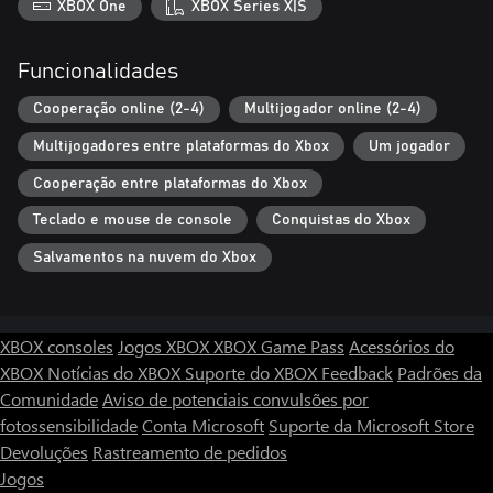
XBOX One
XBOX Series X|S
Funcionalidades
Cooperação online (2-4)
Multijogador online (2-4)
Multijogadores entre plataformas do Xbox
Um jogador
Cooperação entre plataformas do Xbox
Teclado e mouse de console
Conquistas do Xbox
Salvamentos na nuvem do Xbox
XBOX consoles
Jogos XBOX
XBOX Game Pass
Acessórios do
XBOX
Notícias do XBOX
Suporte do XBOX
Feedback
Padrões da
Comunidade
Aviso de potenciais convulsões por
fotossensibilidade
Conta Microsoft
Suporte da Microsoft Store
Devoluções
Rastreamento de pedidos
Jogos