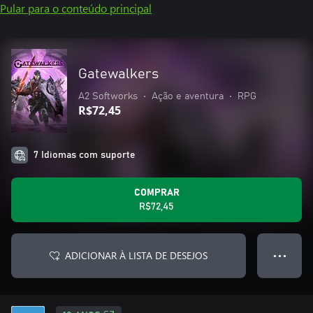
Pular para o conteúdo principal
Gatewalkers
A2 Softworks
•
Ação e aventura
•
RPG
R$72,45
7 Idiomas com suporte
COMPRAR
R$72,45
ADICIONAR À LISTA DE DESEJOS
● ● ●