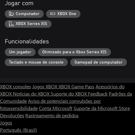
Jogar com
Computador
XBOX One
XBOX Series X|S
Funcionalidades
Um jogador
Otimizado para o Xbox Series X|S
Teclado e mouse de console
Gamepad de computador
XBOX consoles
Jogos XBOX
XBOX Game Pass
Acessórios do
XBOX
Notícias do XBOX
Suporte do XBOX
Feedback
Padrões da
Comunidade
Aviso de potenciais convulsões por
fotossensibilidade
Conta Microsoft
Suporte da Microsoft Store
Devoluções
Rastreamento de pedidos
Jogos
Português (Brasil)