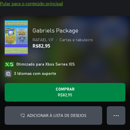
Pular para o conteúdo principal
Gabriels Package
RAFAEL V.F
•
Cartas e tabuleiro
R$82,95
Otimizado para Xbox Series X|S
3 Idiomas com suporte
COMPRAR
R$82,95
ADICIONAR À LISTA DE DESEJOS
● ● ●