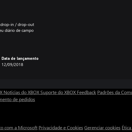
 drop-in / drop-out
seu diário de campo
ara descobrir
s variações de cores
Data de lançamento
12/09/2018
OX
Notícias do XBOX
Suporte do XBOX
Feedback
Padrões da Com
mento de pedidos
to com a Microsoft
Privacidade e Cookies
Gerenciar cookies
Étic