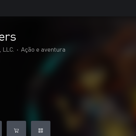
ers
 LLC.
•
Ação e aventura