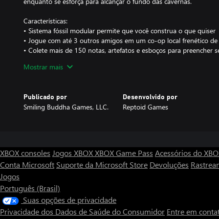
enquanto se esforça para alcançar o fundo das cavernas.
Características:
• Sistema fóssil modular permite que você construa o que quiser
• Jogue com até 3 outros amigos em um co-op local frenético de
• Colete mais de 150 notas, artefatos e esboços para preencher 
• 30 níveis artesanais com novos fósseis, segredos e power-ups p
Mostrar mais
• Jogue como um dos 4 caçadores de fósseis exclusivos com vária
• Trilha sonora exuberante e totalmente orquestral
Publicado por
Desenvolvido por
Smiling Buddha Games, LLC.
Reptoid Games
XBOX consoles
Jogos XBOX
XBOX Game Pass
Acessórios do XB
Conta Microsoft
Suporte da Microsoft Store
Devoluções
Rastrea
Jogos
Português (Brasil)
Suas opções de privacidade
Privacidade dos Dados de Saúde do Consumidor
Entre em conta