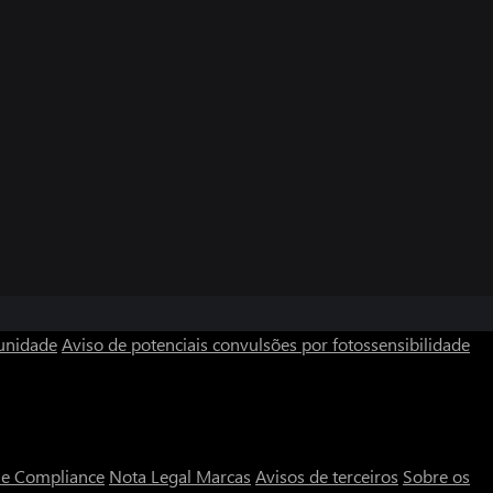
unidade
Aviso de potenciais convulsões por fotossensibilidade
a e Compliance
Nota Legal
Marcas
Avisos de terceiros
Sobre os