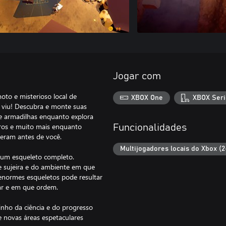
Jogar com
oto e misterioso local de
XBOX One
XBOX Seri
á viu! Descubra e monte suas
 e armadilhas enquanto explora
ros e muito mais enquanto
Funcionalidades
ieram antes de você.
Multijogadores locais do Xbox (2
r um esqueleto completo.
e sujeira e do ambiente em que
 enormes esqueletos pode resultar
ar e em que ordem.
nho da ciência e do progresso
e novas áreas espetaculares