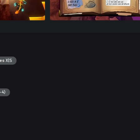
es X|S
-4)