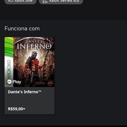
XBOX One
XBOX Series X|S
Funciona com
Dante's Inferno™
R$59,00+