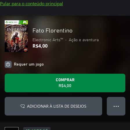
Pular para o conteúdo principal
Fato Florentino
Electronic Arts™
•
Ação e aventura
R$4,00
Requer um jogo
COMPRAR
R$4,00
ADICIONAR À LISTA DE DESEJOS
● ● ●