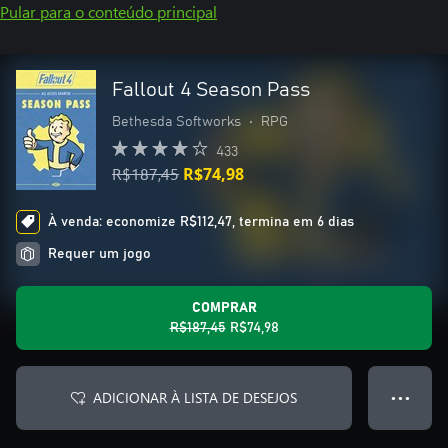
Pular para o conteúdo principal
Fallout 4 Season Pass
Bethesda Softworks
•
RPG
433
R$187,45
R$74,98
À venda: economize R$112,47, termina em 6 dias
Requer um jogo
COMPRAR
R$187,45
R$74,98
ADICIONAR À LISTA DE DESEJOS
● ● ●