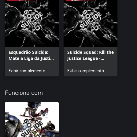
Esquadrão Suicida:
Suicide Squad: Kill the
Mate a Liga da Justiça
Justice League -
- Conteúdo da Edição
Conteúdo da Digital
Deluxe
Exibir complemento
Deluxe Edition
Exibir complemento
Funciona com