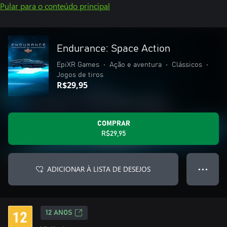
Pular para o conteúdo principal
Endurance: Space Action
EpiXR Games
•
Ação e aventura
•
Clássicos
•
Jogos de tiros
R$29,95
COMPRAR
R$29,95
ADICIONAR À LISTA DE DESEJOS
● ● ●
12 ANOS