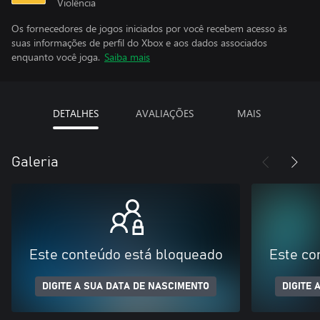
Violência
Os fornecedores de jogos iniciados por você recebem acesso às
suas informações de perfil do Xbox e aos dados associados
enquanto você joga.
Saiba mais
DETALHES
AVALIAÇÕES
MAIS
Galeria
Este conteúdo está bloqueado
Este co
DIGITE A SUA DATA DE NASCIMENTO
DIGITE 