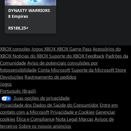
DYNASTY WARRIORS
8 Empires
R$188,25+
XBOX consoles
Jogos XBOX
XBOX Game Pass
Acessórios do
XBOX
Notícias do XBOX
Suporte do XBOX
Feedback
Padrões da
Comunidade
Aviso de potenciais convulsões por
fotossensibilidade
Conta Microsoft
Suporte da Microsoft Store
Devoluções
Rastreamento de pedidos
Jogos
Português (Brasil)
Suas opções de privacidade
Privacidade dos Dados de Saúde do Consumidor
Entre em
contato com a Microsoft
Privacidade e Cookies
Gerenciar
cookies
Ética e Compliance
Nota Legal
Marcas
Avisos de
terceiros
Sobre os nossos anúncios