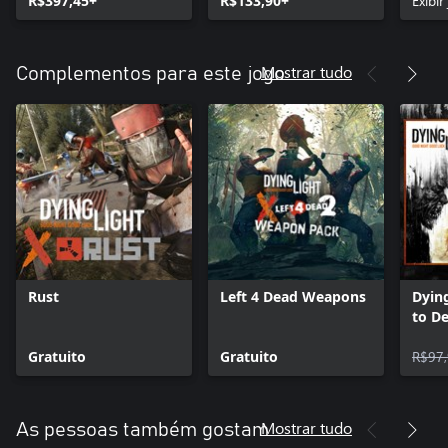
R$397,45+
R$133,90+
Exibir
Mostrar tudo
Complementos para este jogo
Rust
Left 4 Dead Weapons
Dying
to De
Upgr
Gratuito
Gratuito
R$97
Mostrar tudo
As pessoas também gostam