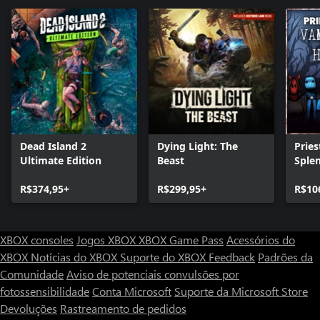
Dead Island 2
Dying Light: The
Pries
Ultimate Edition
Beast
Sple
R$374,95+
R$299,95+
R$10
XBOX consoles
Jogos XBOX
XBOX Game Pass
Acessórios do
XBOX
Notícias do XBOX
Suporte do XBOX
Feedback
Padrões da
Comunidade
Aviso de potenciais convulsões por
fotossensibilidade
Conta Microsoft
Suporte da Microsoft Store
Devoluções
Rastreamento de pedidos