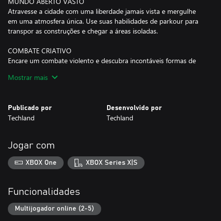
MUNDO ABERTO VASTO
Atravesse a cidade com uma liberdade jamais vista e mergulhe
em uma atmosfera única. Use suas habilidades de parkour para
transpor as construções e chegar a áreas isoladas.
COMBATE CRIATIVO
Encare um combate violento e descubra incontáveis formas de
derrotar os seus inimigos. Use o ambiente e inúmeros tipos de
Mostrar mais
armas e habilidades para tirar vantagem.
DIAS E NOITES
Publicado por
Desenvolvido por
Experimente a mudança radical de caçador para caça ao pôr do
Techland
Techland
sol. Você vai de encontro ao perigo ou vai fugir sem olhar para
trás?
Jogar com
MODO COOPERATIVO DE 4 JOGADORES
Junte-se a outros jogadores e aumente as suas chances de
XBOX One
XBOX Series X|S
sobrevivência em um modo cooperativo incrível. Complete a
campanha com outros jogadores e participe de desafios públicos.
Funcionalidades
Multijogador online (2-5)