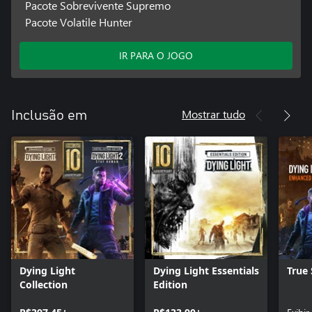
Pacote Sobrevivente Supremo
Pacote Volatile Hunter
IR PARA O JOGO
Mostrar tudo
Inclusão em
Dying Light
Dying Light Essentials
True 
Collection
Edition