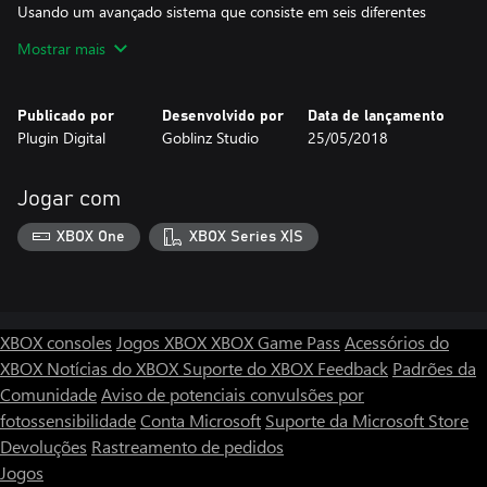
Usando um avançado sistema que consiste em seis diferentes
artesãos, construa seus equipamentos com os objetos recolhidos
Mostrar mais
durante a sua jornada.
Termine o jogo e seus desafios bônus para desbloquear o modo
Publicado por
Desenvolvido por
Data de lançamento
Heróico, onde apenas os corajosos conseguiram chegar ao
Plugin Digital
Goblinz Studio
25/05/2018
tesouro!
Características:
Jogar com
- Campanha repleta de humor, com vários ambientes gráficos e
som
XBOX One
XBOX Series X|S
- Sistema de exploração interativa
- Diferenciado combates por turnos, mas com uma pitada de
nostalgia
- Sistema avançado para a equipe (equipamentos, melhoria de
habilidades, posições de luta, etc)
XBOX consoles
Jogos XBOX
XBOX Game Pass
Acessórios do
- Seleção de magias utilizáveis (explorar, curar, esquivar,
XBOX
Notícias do XBOX
Suporte do XBOX
Feedback
Padrões da
desabilitar armadilhas, revelar os monstros)
Comunidade
Aviso de potenciais convulsões por
- Sistema de construção com muitos itens para desbloquear
fotossensibilidade
Conta Microsoft
Suporte da Microsoft Store
- Grandes possibilidades de jogar o modo heróico cada vez que
Devoluções
Rastreamento de pedidos
voltar a mesma masmorra
- Trilha sonora épica adaptada
Jogos