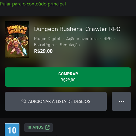
Pular para o conteúdo principal
Dungeon Rushers: Crawler RPG
Plugin Digital
•
Ação e aventura
•
RPG
•
Estratégia
•
Simulação
R$29,00
COMPRAR
R$29,00
ADICIONAR À LISTA DE DESEJOS
● ● ●
10 ANOS