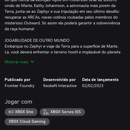
vindo de Marte, Kathy Johannson, a astronauta mais jovem da
Terra, junta-se ao Zephyr e sua tripulação em seu último desafio:
recuperar as ARCAs, naves-colônia roubadas pelos membros do
misterioso Outward. Só assim ela poderá garantir a sobrevivência
da raça humana!
JOGABILIDADE DE OUTRO MUNDO
Embarque no Zephyr e viaje da Terra para a superfície de Marte.
Lá, você deverá enfrentar o terreno hostil e implacável do planeta
enquanto procura descobrir os segredos deixados para trás pelo
Mostrar mais
Outward. Será necessário superar desafios mentais e físicos com
energia e sagacidade para encontrar as ARCAs e descobrir as
motivações por trás do sinal de socorro que trouxe você até aqui!
Publicado por
Desenvolvido por
Data de lançamento
Frontier Foundry
KeokeN Interactive
02/02/2023
EXPERIÊNCIA FEITA SOB MEDIDA
Parta em uma narrativa imersiva altamente refinada e repleta de
jogabilidade envolvente. Cada momento é feito sob medida para
Jogar com
oferecer uma experiência cheia de suspense e emoção — tudo
isso com trilha sonora do premiado compositor Sander Van
XBOX One
XBOX Series X|S
Zanten, captura de movimento de última geração e gráficos
deslumbrantes com tecnologia Unreal Engine.
XBOX Cloud Gaming