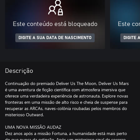
Este conteúdo está bloqueado
Este co
DIGITE A SUA DATA DE NASCIMENTO
DIGITE 
Descrição
Continuação do premiado Deliver Us The Moon, Deliver Us Mars
é uma aventura de ficção científica com atmosfera imersiva que
oferece uma verdadeira experiência de astronauta. Explore novas
fronteiras em uma missão de alto risco e cheia de suspense para
recuperar as ARCAs, naves-colônia roubadas pelos membros do
misterioso Outward.
UMA NOVA MISSÃO AUDAZ
Dez anos após a missão Fortuna, a humanidade está mais perto
do que nunca da extinção. Após um misterioso sinal de socorro