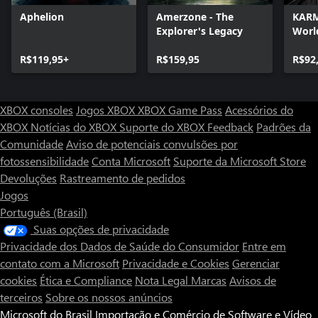
Aphelion
Amerzone - The
KARM
Explorer's Legacy
Worl
R$119,95+
R$159,95
R$92
XBOX consoles
Jogos XBOX
XBOX Game Pass
Acessórios do
XBOX
Notícias do XBOX
Suporte do XBOX
Feedback
Padrões da
Comunidade
Aviso de potenciais convulsões por
fotossensibilidade
Conta Microsoft
Suporte da Microsoft Store
Devoluções
Rastreamento de pedidos
Jogos
Português (Brasil)
Suas opções de privacidade
Privacidade dos Dados de Saúde do Consumidor
Entre em
contato com a Microsoft
Privacidade e Cookies
Gerenciar
cookies
Ética e Compliance
Nota Legal
Marcas
Avisos de
terceiros
Sobre os nossos anúncios
Microsoft do Brasil Importação e Comércio de Software e Vídeo