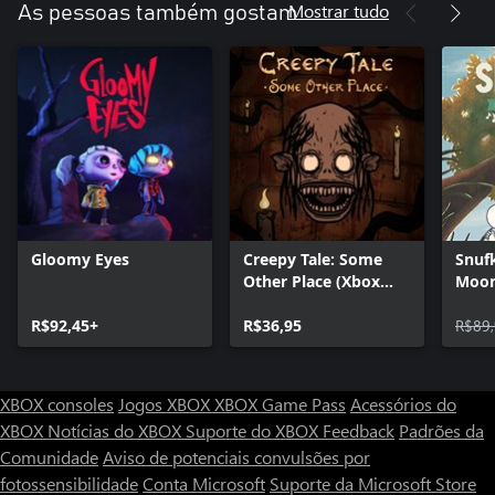
Mostrar tudo
As pessoas também gostam
Gloomy Eyes
Creepy Tale: Some
Snuf
Other Place (Xbox
Moom
Series X|S)
Digit
R$92,45+
R$36,95
R$89
XBOX consoles
Jogos XBOX
XBOX Game Pass
Acessórios do
XBOX
Notícias do XBOX
Suporte do XBOX
Feedback
Padrões da
Comunidade
Aviso de potenciais convulsões por
fotossensibilidade
Conta Microsoft
Suporte da Microsoft Store