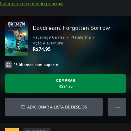
Pular para o conteúdo principal
Daydream: Forgotten Sorrow
Ravenage Games
•
Plataforma
•
Ação e aventura
R$74,95
16 Idiomas com suporte
COMPRAR
R$74,95
ADICIONAR À LISTA DE DESEJOS
● ● ●