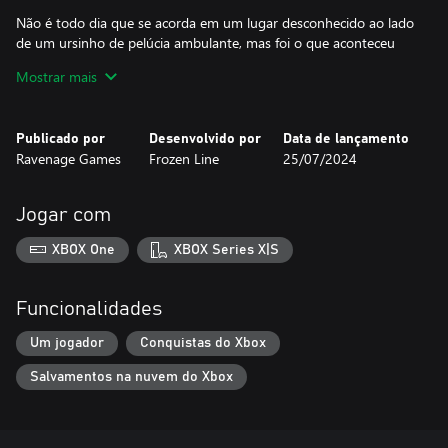
Não é todo dia que se acorda em um lugar desconhecido ao lado
de um ursinho de pelúcia ambulante, mas foi o que aconteceu
com Griffin. Nosso garoto deu por si imerso em um mistério a ser
Mostrar mais
desvendado - e que é apenas o início da história comovente de
dois amigos.
Publicado por
Desenvolvido por
Data de lançamento
Supere desafios difíceis
Ravenage Games
Frozen Line
25/07/2024
Use a ajuda de Birly para resolver quebra-cabeças complexos e
explorar o mundo. Você controla Griffin diretamente, mas
Jogar com
também pode pegar, arremessar e dar ordens ao seu ursinho
companheiro para ajudar no seu progresso.
XBOX One
XBOX Series X|S
Explore um mundo misterioso
Funcionalidades
Assombrado por visões do passado, Griffin se vê em um lugar
sombrio, mas logo vai descobrir que nem tudo ali é tristeza e
Um jogador
Conquistas do Xbox
desolação. Ao reunir forças para seguir em frente, você encontra
Salvamentos na nuvem do Xbox
um mundo fascinante e diversificado, cheio de castelos flutuantes
e cavernas acidentadas, florestas de contos de fadas e planícies